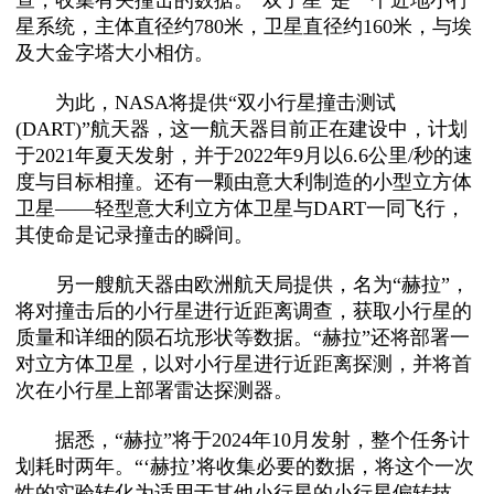
查，收集有关撞击的数据。“双子星”是一个近地小行
星系统，主体直径约780米，卫星直径约160米，与埃
及大金字塔大小相仿。
为此，NASA将提供“双小行星撞击测试
(DART)”航天器，这一航天器目前正在建设中，计划
于2021年夏天发射，并于2022年9月以6.6公里/秒的速
度与目标相撞。还有一颗由意大利制造的小型立方体
卫星——轻型意大利立方体卫星与DART一同飞行，
其使命是记录撞击的瞬间。
另一艘航天器由欧洲航天局提供，名为“赫拉”，
将对撞击后的小行星进行近距离调查，获取小行星的
质量和详细的陨石坑形状等数据。“赫拉”还将部署一
对立方体卫星，以对小行星进行近距离探测，并将首
次在小行星上部署雷达探测器。
据悉，“赫拉”将于2024年10月发射，整个任务计
划耗时两年。“‘赫拉’将收集必要的数据，将这个一次
性的实验转化为适用于其他小行星的小行星偏转技