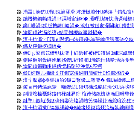
路
涓冨浼犺涓殑瀹冧滑 涔熸槸澶忓鏄熺┖鐨勪富
路
鍦熸槦鐨勮繖涓€滆崏甯解€� 灞呯劧钘忕潃琛屾槦
路
鐏崼涓€鍒版捣鍗崄涓� 浜虹被鏈夋湜閫犺鐨勫
路
瀹囧畽鈥滆秴绾у姞閫熷櫒鈥濈幇韬�
路
澶╂枃瀛﹀瑙ｅ喅绾㈠法鏄熲€滃張鑰佸張骞磋交鈥
路
鎷夋牸鏈楁棩鐐�
路
鑸ぉ鍙蹭笂鐨勪粖澶╋細浜虹被绗竴涓繍琛屼簬
路
鎭掓槦涓轰綍浼氭姳鍥紵绉戝瀹跺悜鍒嗗瓙浜戞壘
路
瀹囧畽鐨勭粓鏋佸懡杩愬皢浼氭€庢牱
路
鍒妸鏈ㄦ槦鏉＄汗鎯宠偆娴呬簡锛岀绉樼潃鍛�
路
澶╅緳搴ф祦鏄熼洦9鏃ヨ繋鏉ユ瀬澶� 鍏紬8鏃ユ櫄
路
鍐ョ帇鏄熻兘鍚﹂噸鍥炶鏄熼槦浼嶏紝璋佽浜嗙
路
鍘熷垵榛戞礊鍑犳椂鏈夛紵 绾跨储鎴栧湪瀹囧畽璧
路
鏈堥鍜屾湀鐩稿偦鍌诲垎涓嶆竻锛熶笓瀹舵暀浣犵
路
澶╂枃涓撳锛氳繘鍏�8鏈堟垜鍥藉叕浼楄倝鐪间竴