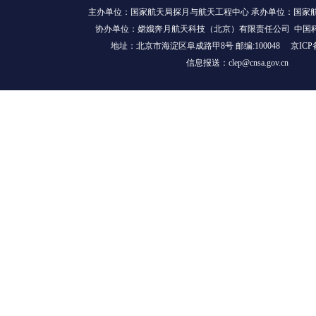
主办单位：国家航天局探月与航天工程中心 承办单位：国家
协办单位：嫦娥奔月航天科技（北京）有限责任公司 中国
地址：北京市海淀区阜成路甲8号 邮编:100048
京ICP
信息报送：clep@cnsa.gov.cn