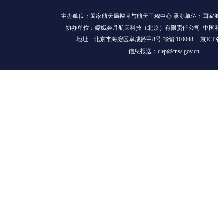
主办单位：国家航天局探月与航天工程中心 承办单位：国家
协办单位：嫦娥奔月航天科技（北京）有限责任公司 中国
地址：北京市海淀区阜成路甲8号 邮编:100048
京ICP
信息报送：clep@cnsa.gov.cn