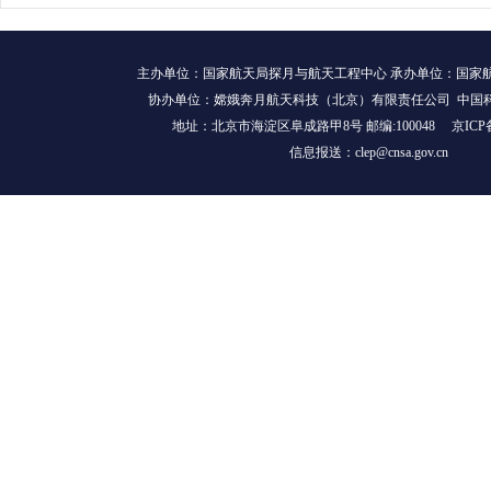
主办单位：国家航天局探月与航天工程中心 承办单位：国家
协办单位：嫦娥奔月航天科技（北京）有限责任公司 中国
地址：北京市海淀区阜成路甲8号 邮编:100048
京ICP
信息报送：clep@cnsa.gov.cn