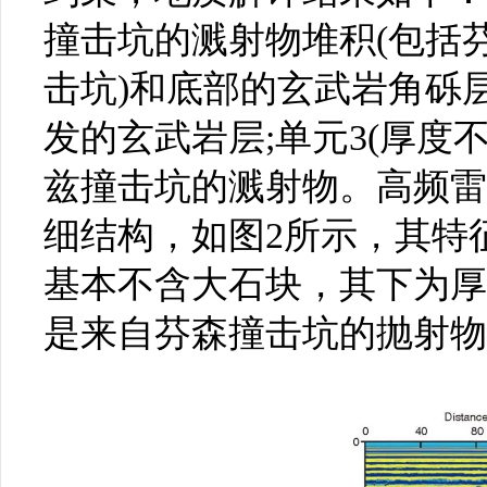
撞击坑的溅射物堆积(包括芬
击坑)和底部的玄武岩角砾层;
发的玄武岩层;单元3(厚度不
兹撞击坑的溅射物。高频雷
细结构，如图2所示，其特
基本不含大石块，其下为厚
是来自芬森撞击坑的抛射物